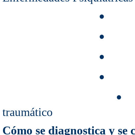
De
•
An
•
Tras
•
Esq
•
D
•
traumático
Cómo se diagnostica y se c