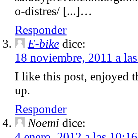
o-distres/ [...]…
Responder
E-bike
dice:
18 noviembre, 2011 a la
I like this post, enjoyed t
up.
Responder
Noemi
dice:
4 enero, 2012 a las 10:1