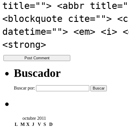
title=""> <abbr title="
<blockquote cite=""> <c
datetime=""> <em> <i> <
<strong>
Buscador
Buscar por:
octubre 2011
L
M
X
J
V
S
D