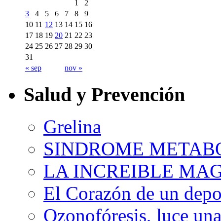
1
2
3
4
5
6
7
8
9
10
11
12
13
14
15
16
17
18
19
20
21
22
23
24
25
26
27
28
29
30
31
« sep
nov »
Salud y Prevención
Grelina
SINDROME METAB
LA INCREIBLE MA
El Corazón de un depor
Ozonofóresis, luce una