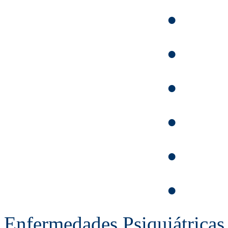
Sínd
•
Ind
•
Úlc
•
Sínd
•
Ja
•
In
•
Enfermedades Psiquiátricas 