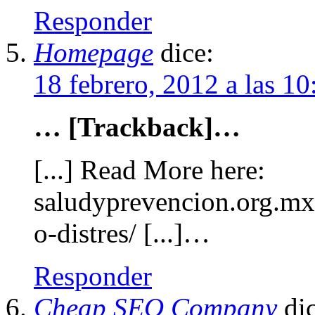
Responder
Homepage
dice:
18 febrero, 2012 a las 1
… [Trackback]…
[...] Read More here:
saludyprevencion.org.mx/
o-distres/ [...]…
Responder
Cheap SEO Company
di