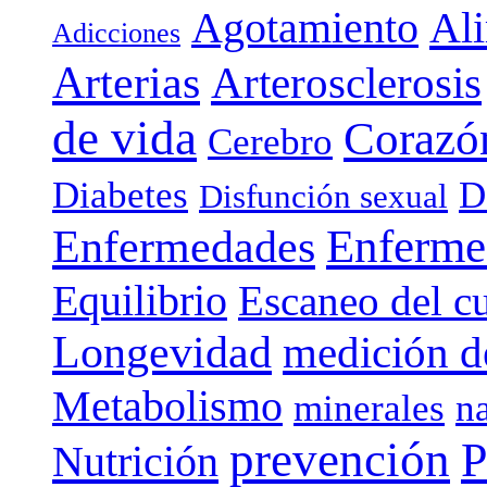
Agotamiento
Al
Adicciones
Arterias
Arterosclerosis
de vida
Corazó
Cerebro
Diabetes
D
Disfunción sexual
Enferme
Enfermedades
Equilibrio
Escaneo del c
Longevidad
medición de
Metabolismo
minerales
n
prevención
P
Nutrición