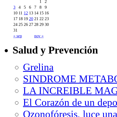
1
2
3
4
5
6
7
8
9
10
11
12
13
14
15
16
17
18
19
20
21
22
23
24
25
26
27
28
29
30
31
« sep
nov »
Salud y Prevención
Grelina
SINDROME METAB
LA INCREIBLE MA
El Corazón de un depor
Ozonofóresis, luce una