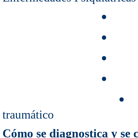
De
•
An
•
Tras
•
Esq
•
D
•
traumático
Cómo se diagnostica y se c