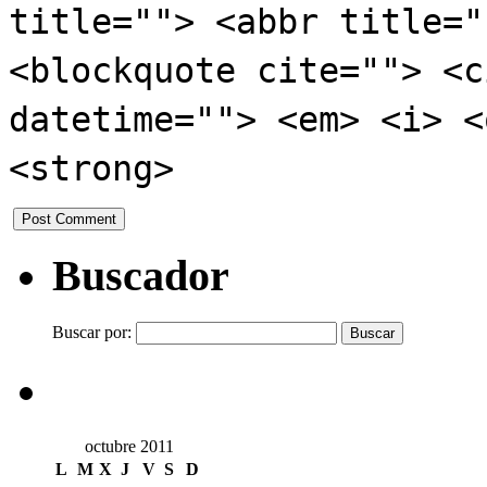
title=""> <abbr title="
<blockquote cite=""> <c
datetime=""> <em> <i> <
<strong>
Buscador
Buscar por:
octubre 2011
L
M
X
J
V
S
D