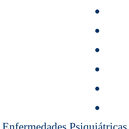
Sínd
•
Ind
•
Úlc
•
Sínd
•
Ja
•
In
•
Enfermedades Psiquiátricas 