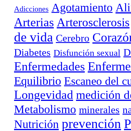
Agotamiento
Al
Adicciones
Arterias
Arterosclerosis
de vida
Corazó
Cerebro
Diabetes
D
Disfunción sexual
Enferme
Enfermedades
Equilibrio
Escaneo del c
Longevidad
medición de
Metabolismo
minerales
n
prevención
P
Nutrición