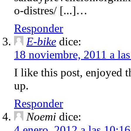
o-distres/ [...]…
Responder
E-bike
dice:
18 noviembre, 2011 a la
I like this post, enjoyed t
up.
Responder
Noemi
dice:
4 enero, 2012 a las 10:1