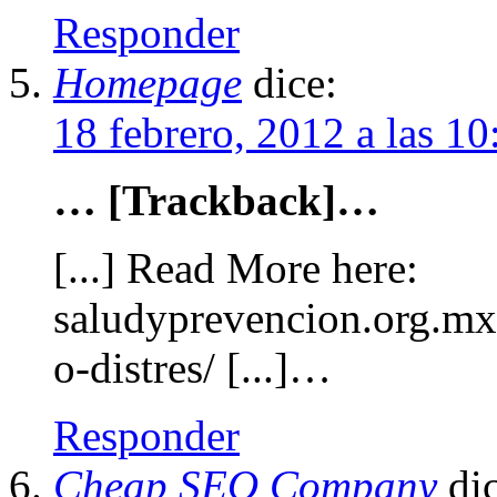
Responder
Homepage
dice:
18 febrero, 2012 a las 1
… [Trackback]…
[...] Read More here:
saludyprevencion.org.mx/
o-distres/ [...]…
Responder
Cheap SEO Company
di