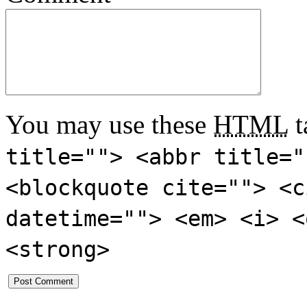
You may use these
HTML
t
title=""> <abbr title="
<blockquote cite=""> <c
datetime=""> <em> <i> <
<strong>