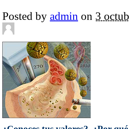
Posted by
admin
on
3 octub
¿Conoces tus valores? ¿Por qu