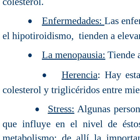
colesterol.
Enfermedades
:
Las enfe
•
el hipotiroidismo, tienden a elevar
L
a menopausia:
Tiende a
•
Herencia
: Hay esta
•
colesterol y triglicéridos entre m
Stress:
Algunas person
•
que influye en el nivel de ésto
metabolismo; de allí la import