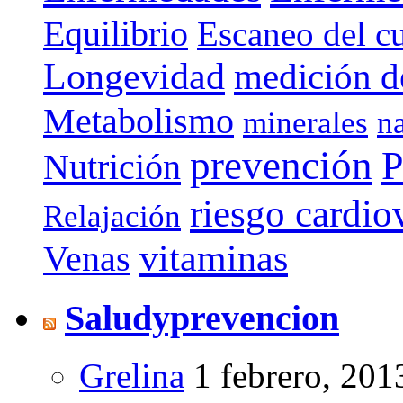
Equilibrio
Escaneo del c
Longevidad
medición de
Metabolismo
minerales
n
prevención
P
Nutrición
riesgo cardio
Relajación
vitaminas
Venas
Saludyprevencion
Grelina
1 febrero, 201