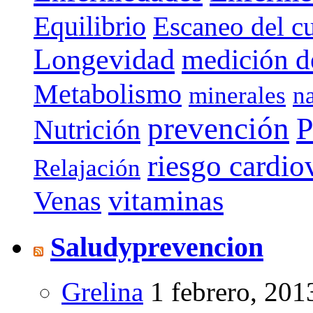
Equilibrio
Escaneo del c
Longevidad
medición de
Metabolismo
minerales
n
prevención
P
Nutrición
riesgo cardio
Relajación
vitaminas
Venas
Saludyprevencion
Grelina
1 febrero, 201