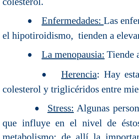
colesterol.
Enfermedades
:
Las enfe
•
el hipotiroidismo, tienden a elevar
L
a menopausia:
Tiende a
•
Herencia
: Hay esta
•
colesterol y triglicéridos entre m
Stress:
Algunas person
•
que influye en el nivel de ésto
metabolismo; de allí la import