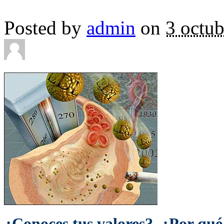
Posted by
admin
on
3 octub
¿Conoces tus valores? ¿Por qu