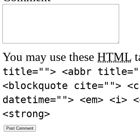
You may use these
HTML
t
title=""> <abbr title="
<blockquote cite=""> <c
datetime=""> <em> <i> <
<strong>