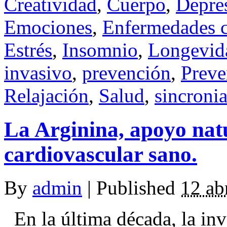
Creatividad
,
Cuerpo
,
Depre
Emociones
,
Enfermedades c
Estrés
,
Insomnio
,
Longevid
invasivo
,
prevención
,
Preve
Relajación
,
Salud
,
sincroni
La Arginina, apoyo nat
cardiovascular sano.
By
admin
|
Published
12 ab
En la última década, la inv