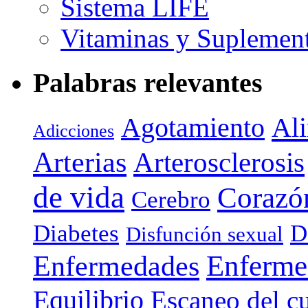
Sistema LIFE
Vitaminas y Suplemen
Palabras relevantes
Agotamiento
Al
Adicciones
Arterias
Arterosclerosis
de vida
Corazó
Cerebro
Diabetes
D
Disfunción sexual
Enferme
Enfermedades
Equilibrio
Escaneo del c