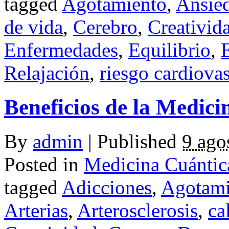
tagged
Agotamiento
,
Ansie
de vida
,
Cerebro
,
Creativid
Enfermedades
,
Equilibrio
,
E
Relajación
,
riesgo cardiovas
Beneficios de la Medici
By
admin
|
Published
9 ago
Posted in
Medicina Cuántic
tagged
Adicciones
,
Agotami
Arterias
,
Arterosclerosis
,
ca