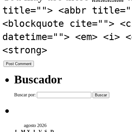
title=""> <abbr title="
<blockquote cite=""> <c
datetime=""> <em> <i> <
<strong>
Buscador
Buscar por:
agosto 2026
L
M
X
J
V
S
D