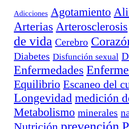
Agotamiento
Al
Adicciones
Arterias
Arterosclerosis
de vida
Corazó
Cerebro
Diabetes
D
Disfunción sexual
Enferme
Enfermedades
Equilibrio
Escaneo del c
Longevidad
medición de
Metabolismo
minerales
n
prevención
P
Nutrición