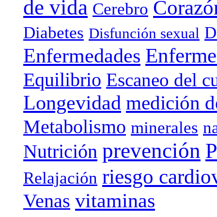
de vida
Corazó
Cerebro
Diabetes
D
Disfunción sexual
Enferme
Enfermedades
Equilibrio
Escaneo del c
Longevidad
medición de
Metabolismo
minerales
n
prevención
P
Nutrición
riesgo cardio
Relajación
vitaminas
Venas