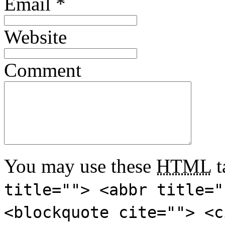
Email
*
Website
Comment
You may use these
HTML
t
title=""> <abbr title="
<blockquote cite=""> <c