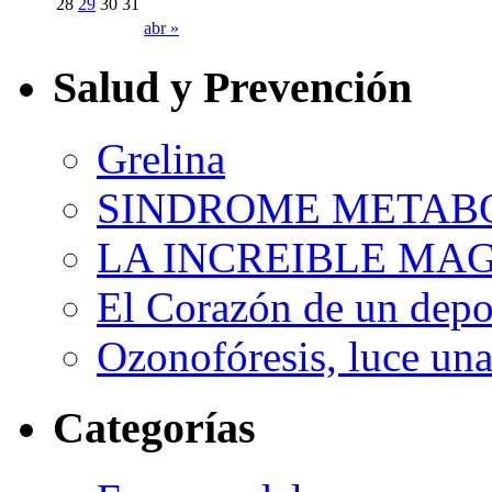
28
29
30
31
abr »
Salud y Prevención
Grelina
SINDROME METAB
LA INCREIBLE MA
El Corazón de un depor
Ozonofóresis, luce una
Categorías