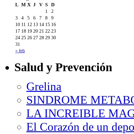
L
M
X
J
V
S
D
1
2
3
4
5
6
7
8
9
10
11
12
13
14
15
16
17
18
19
20
21
22
23
24
25
26
27
28
29
30
31
« feb
Salud y Prevención
Grelina
SINDROME METAB
LA INCREIBLE MA
El Corazón de un depor