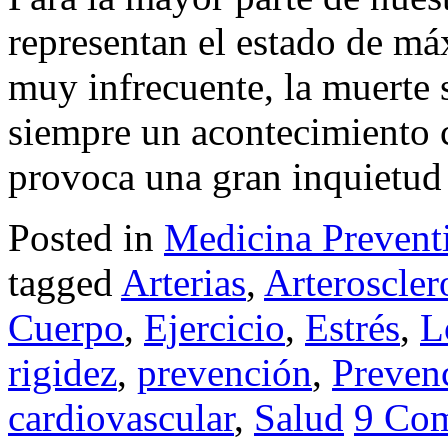
representan el estado de má
muy infrecuente, la muerte 
siempre un acontecimiento 
provoca una gran inquietud 
Posted in
Medicina Prevent
tagged
Arterias
,
Arteroscler
Cuerpo
,
Ejercicio
,
Estrés
,
L
rigidez
,
prevención
,
Preven
cardiovascular
,
Salud
9 Co