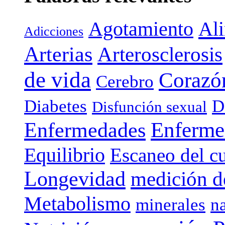
Agotamiento
Al
Adicciones
Arterias
Arterosclerosis
de vida
Corazó
Cerebro
Diabetes
D
Disfunción sexual
Enferme
Enfermedades
Equilibrio
Escaneo del c
Longevidad
medición de
Metabolismo
minerales
n