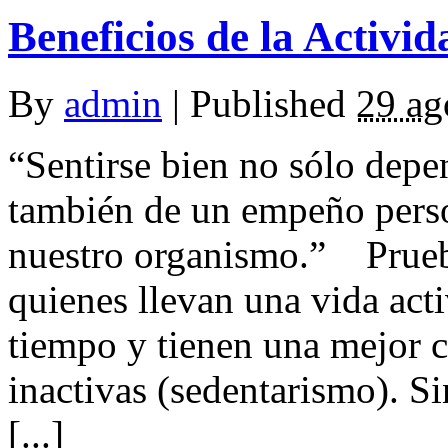
Beneficios de la Activid
By
admin
|
Published
29 ag
“Sentirse bien no sólo depe
también de un empeño perso
nuestro organismo.” Prueba
quienes llevan una vida act
tiempo y tienen una mejor c
inactivas (sedentarismo). S
[...]