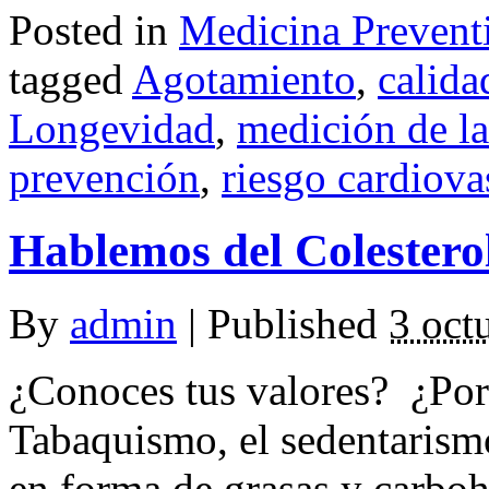
Posted in
Medicina Prevent
tagged
Agotamiento
,
calida
Longevidad
,
medición de la
prevención
,
riesgo cardiova
Hablemos del Colesterol 
By
admin
|
Published
3 oct
¿Conoces tus valores? ¿Por
Tabaquismo, el sedentarismo
en forma de grasas y carboh