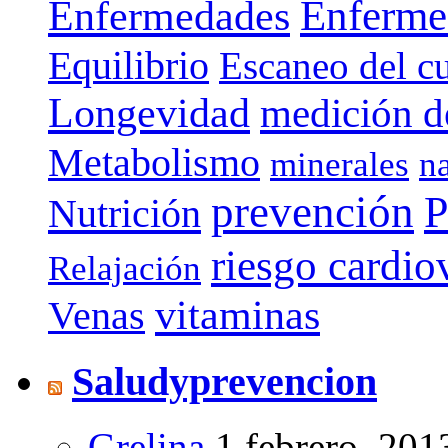
Enferme
Enfermedades
Equilibrio
Escaneo del c
Longevidad
medición de
Metabolismo
minerales
n
prevención
P
Nutrición
riesgo cardio
Relajación
vitaminas
Venas
Saludyprevencion
Grelina
1 febrero, 201