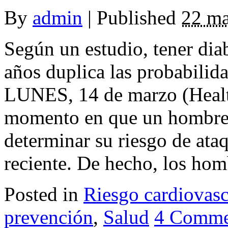
By
admin
|
Published
22 ma
Según un estudio, tener dia
años duplica las probabilid
LUNES, 14 de marzo (Heal
momento en que un hombre d
determinar su riesgo de ata
reciente. De hecho, los homb
Posted in
Riesgo cardiovasc
prevención
,
Salud
4 Comme