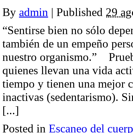
By
admin
|
Published
29 ag
“Sentirse bien no sólo depe
también de un empeño perso
nuestro organismo.” Prueba
quienes llevan una vida act
tiempo y tienen una mejor c
inactivas (sedentarismo). S
[...]
Posted in
Escaneo del cuer