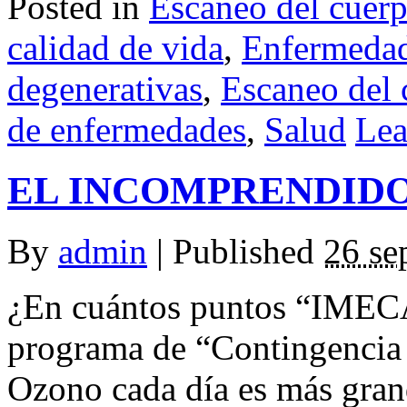
Posted in
Escaneo del cuer
calidad de vida
,
Enfermeda
degenerativas
,
Escaneo del 
de enfermedades
,
Salud
Lea
EL INCOMPRENDID
By
admin
|
Published
26 se
¿En cuántos puntos “IMECA
programa de “Contingencia 
Ozono cada día es más gra