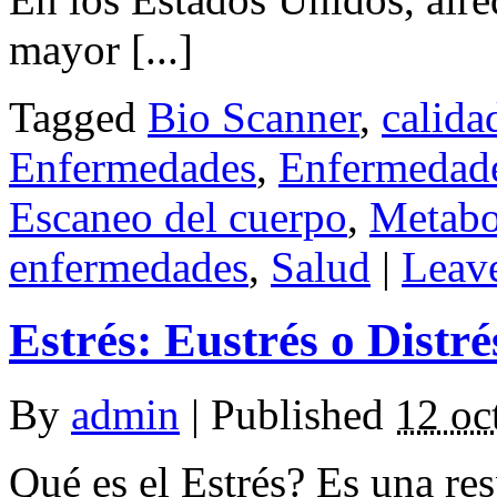
mayor [...]
Tagged
Bio Scanner
,
calida
Enfermedades
,
Enfermedade
Escaneo del cuerpo
,
Metabo
enfermedades
,
Salud
|
Leav
Estrés: Eustrés o Distré
By
admin
|
Published
12 oc
Qué es el Estrés? Es una re