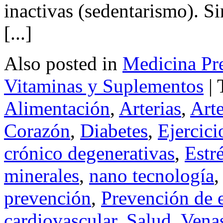
inactivas (sedentarismo). S
[...]
Also posted in
Medicina Pr
Vitaminas y Suplementos
|
Alimentación
,
Arterias
,
Arte
Corazón
,
Diabetes
,
Ejercici
crónico degenerativas
,
Estr
minerales
,
nano tecnología
prevención
,
Prevención de 
cardiovascular
,
Salud
,
Vena