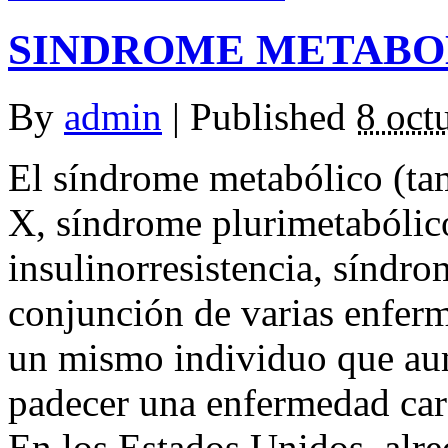
SINDROME METABO
By
admin
|
Published
8 oct
El síndrome metabólico (t
X, síndrome plurimetabólic
insulinorresistencia, sínd
conjunción de varias enferm
un mismo individuo que au
padecer una enfermedad card
En los Estados Unidos, alr