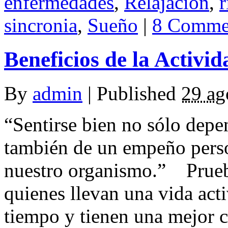
enfermedades
,
Relajación
,
r
sincronia
,
Sueño
|
8 Comme
Beneficios de la Activid
By
admin
|
Published
29 ag
“Sentirse bien no sólo depe
también de un empeño perso
nuestro organismo.” Prueba
quienes llevan una vida act
tiempo y tienen una mejor c