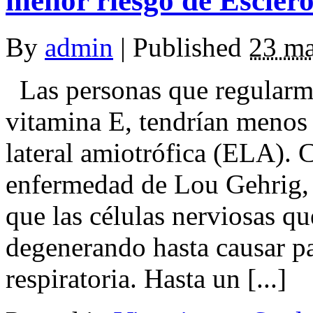
menor riesgo de Esclero
By
admin
|
Published
23 ma
Las personas que regularm
vitamina E, tendrían menos r
lateral amiotrófica (ELA).
enfermedad de Lou Gehrig, l
que las células nerviosas q
degenerando hasta causar pa
respiratoria. Hasta un [...]