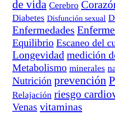
de vida
Corazó
Cerebro
Diabetes
D
Disfunción sexual
Enferme
Enfermedades
Equilibrio
Escaneo del c
Longevidad
medición de
Metabolismo
minerales
n
prevención
P
Nutrición
riesgo cardio
Relajación
vitaminas
Venas