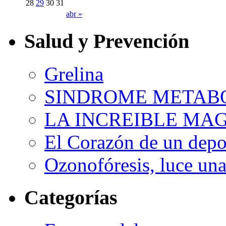
28
29
30
31
abr »
Salud y Prevención
Grelina
SINDROME METAB
LA INCREIBLE MA
El Corazón de un depor
Ozonofóresis, luce una
Categorías