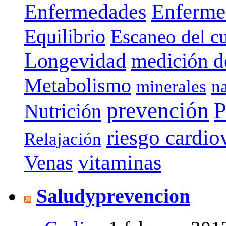
Enferme
Enfermedades
Equilibrio
Escaneo del c
Longevidad
medición de
Metabolismo
minerales
n
prevención
P
Nutrición
riesgo cardio
Relajación
vitaminas
Venas
Saludyprevencion