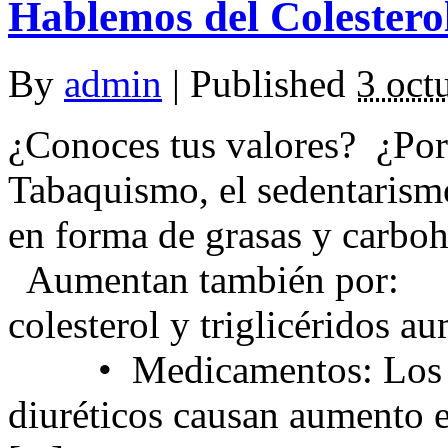
Hablemos del Colesterol 
By
admin
|
Published
3 oct
¿Conoces tus valores? ¿Por
Tabaquismo, el sedentarismo
en forma de grasas y carboh
Aumentan también por: 
colesterol y triglicéridos 
• Medicamentos: Los anti
diuréticos causan aumento en