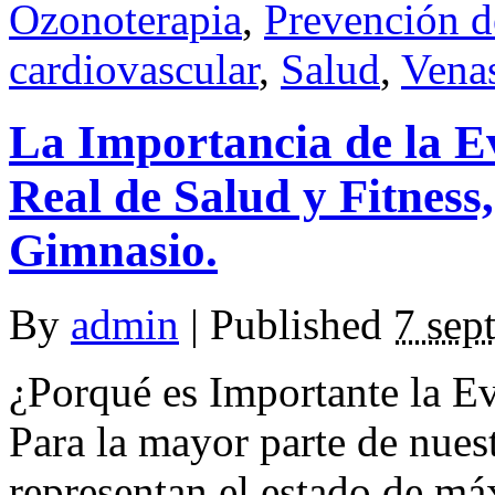
Ozonoterapia
,
Prevención d
cardiovascular
,
Salud
,
Vena
La Importancia de la E
Real de Salud y Fitness,
Gimnasio.
By
admin
|
Published
7 sep
¿Porqué es Importante la Ev
Para la mayor parte de nuest
representan el estado de má