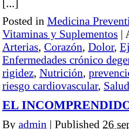
[...]
Posted in
Medicina Prevent
Vitaminas y Suplementos
|
Arterias
,
Corazón
,
Dolor
,
Ej
Enfermedades crónico dege
rigidez
,
Nutrición
,
prevenci
riesgo cardiovascular
,
Salu
EL INCOMPRENDID
By
admin
|
Published
26 se