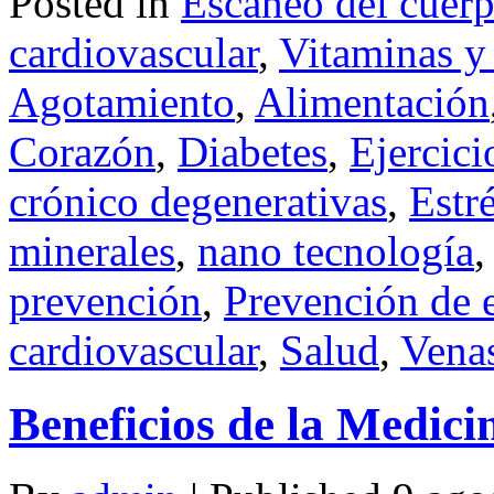
Posted in
Escaneo del cuer
cardiovascular
,
Vitaminas y
Agotamiento
,
Alimentación
Corazón
,
Diabetes
,
Ejercici
crónico degenerativas
,
Estr
minerales
,
nano tecnología
prevención
,
Prevención de 
cardiovascular
,
Salud
,
Vena
Beneficios de la Medici