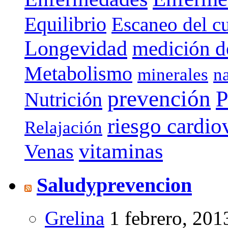
Equilibrio
Escaneo del c
Longevidad
medición de
Metabolismo
minerales
n
prevención
P
Nutrición
riesgo cardio
Relajación
vitaminas
Venas
Saludyprevencion
Grelina
1 febrero, 201