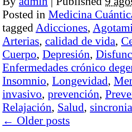
By
admin
|
Published
9 ago
Posted in
Medicina Cuántic
tagged
Adicciones
,
Agotami
Arterias
,
calidad de vida
,
Ce
Cuerpo
,
Depresión
,
Disfunc
Enfermedades crónico dege
Insomnio
,
Longevidad
,
Mem
invasivo
,
prevención
,
Preve
Relajación
,
Salud
,
sincroni
←
Older posts