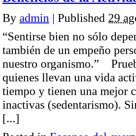
By
admin
|
Published
29 ag
“Sentirse bien no sólo depe
también de un empeño perso
nuestro organismo.” Prueba
quienes llevan una vida act
tiempo y tienen una mejor c
inactivas (sedentarismo). S
[...]