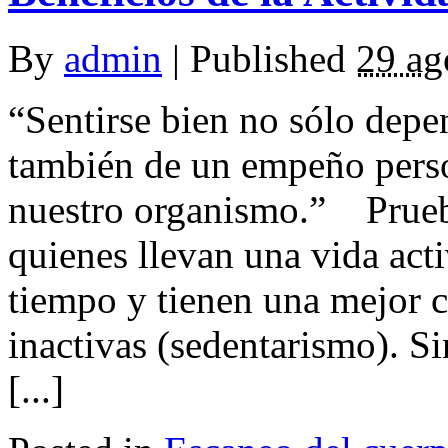
By
admin
|
Published
29 ag
“Sentirse bien no sólo depe
también de un empeño perso
nuestro organismo.” Prueba
quienes llevan una vida act
tiempo y tienen una mejor c
inactivas (sedentarismo). S
[...]