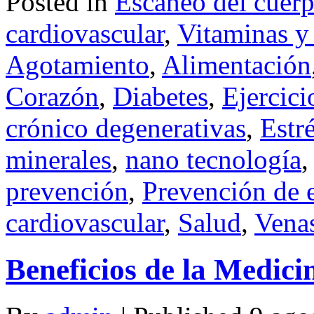
Posted in
Escaneo del cuer
cardiovascular
,
Vitaminas y
Agotamiento
,
Alimentación
Corazón
,
Diabetes
,
Ejercici
crónico degenerativas
,
Estr
minerales
,
nano tecnología
prevención
,
Prevención de 
cardiovascular
,
Salud
,
Vena
Beneficios de la Medici