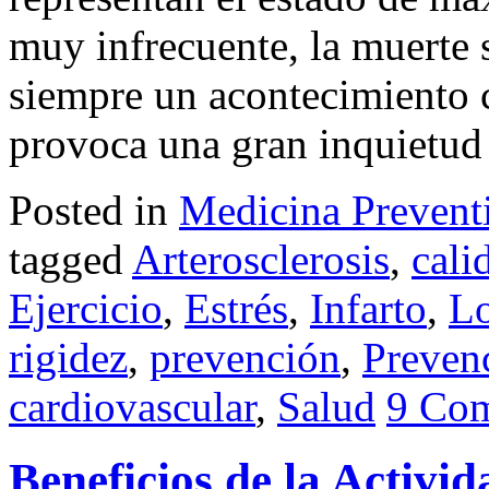
muy infrecuente, la muerte 
siempre un acontecimiento 
provoca una gran inquietud 
Posted in
Medicina Prevent
tagged
Arterosclerosis
,
cali
Ejercicio
,
Estrés
,
Infarto
,
L
rigidez
,
prevención
,
Preven
cardiovascular
,
Salud
9 Co
Beneficios de la Activid