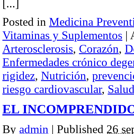
[...]
Posted in
Medicina Prevent
Vitaminas y Suplementos
|
Arterosclerosis
,
Corazón
,
D
Enfermedades crónico dege
rigidez
,
Nutrición
,
prevenci
riesgo cardiovascular
,
Salu
EL INCOMPRENDID
By
admin
|
Published
26 se