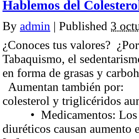
Hablemos del Colesterol 
By
admin
|
Published
3 oct
¿Conoces tus valores? ¿Por
Tabaquismo, el sedentarismo
en forma de grasas y carboh
Aumentan también por: 
colesterol y triglicéridos 
• Medicamentos: Los anti
diuréticos causan aumento en