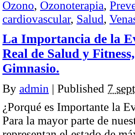
Ozono
,
Ozonoterapia
,
Prev
cardiovascular
,
Salud
,
Vena
La Importancia de la E
Real de Salud y Fitness,
Gimnasio.
By
admin
|
Published
7 sep
¿Porqué es Importante la Ev
Para la mayor parte de nuest
representan el estado de má