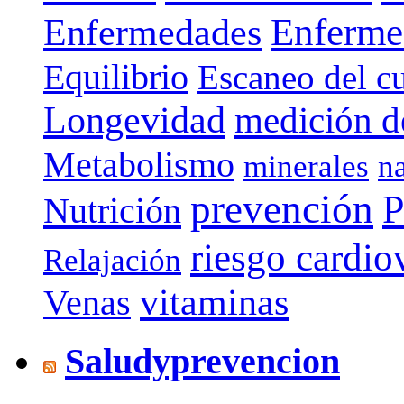
Enferme
Enfermedades
Equilibrio
Escaneo del c
Longevidad
medición de
Metabolismo
minerales
n
prevención
P
Nutrición
riesgo cardio
Relajación
vitaminas
Venas
Saludyprevencion