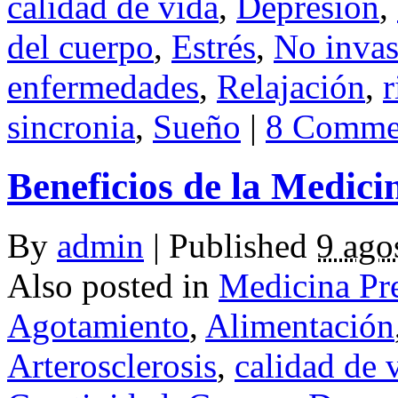
calidad de vida
,
Depresión
,
del cuerpo
,
Estrés
,
No invas
enfermedades
,
Relajación
,
r
sincronia
,
Sueño
|
8 Comme
Beneficios de la Medici
By
admin
|
Published
9 ago
Also posted in
Medicina Pr
Agotamiento
,
Alimentación
Arterosclerosis
,
calidad de 