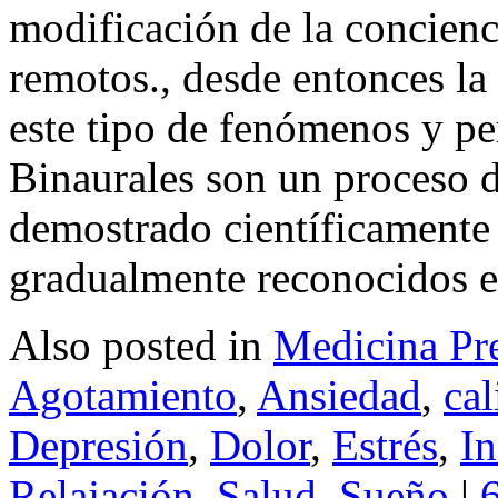
modificación de la concienc
remotos., desde entonces la
este tipo de fenómenos y p
Binaurales son un proceso d
demostrado científicamente
gradualmente reconocidos en
Also posted in
Medicina Pr
Agotamiento
,
Ansiedad
,
cal
Depresión
,
Dolor
,
Estrés
,
I
Relajación
,
Salud
,
Sueño
|