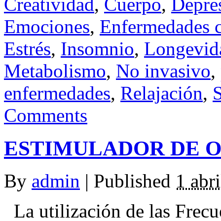
Creatividad
,
Cuerpo
,
Depre
Emociones
,
Enfermedades c
Estrés
,
Insomnio
,
Longevid
Metabolismo
,
No invasivo
,
enfermedades
,
Relajación
,
Comments
ESTIMULADOR DE 
By
admin
|
Published
1 abr
La utilización de las Frecu