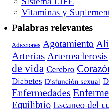
Sistema LIFE
Vitaminas y Suplemen
Palabras relevantes
Agotamiento
Al
Adicciones
Arterias
Arterosclerosis
de vida
Corazó
Cerebro
Diabetes
D
Disfunción sexual
Enferme
Enfermedades
Equilibrio
Escaneo del c