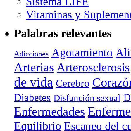
Sistema LIFE
Vitaminas y Suplemen
Palabras relevantes
Agotamiento
Al
Adicciones
Arterias
Arterosclerosis
de vida
Corazó
Cerebro
Diabetes
D
Disfunción sexual
Enferme
Enfermedades
Equilibrio
Escaneo del c