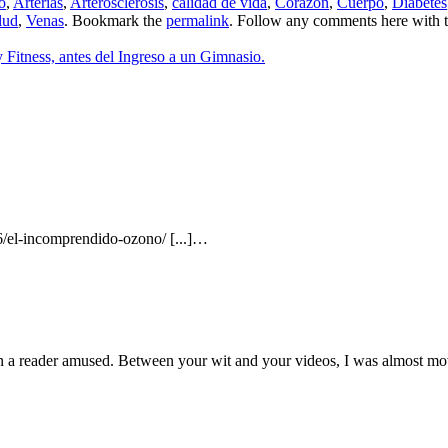
o
,
Arterias
,
Arterosclerosis
,
calidad de vida
,
Corazón
,
Cuerpo
,
Diabetes
lud
,
Venas
. Bookmark the
permalink
. Follow any comments here with 
 Fitness, antes del Ingreso a un Gimnasio.
6/el-incomprendido-ozono/ [...]…
n a reader amused. Between your wit and your videos, I was almost mo