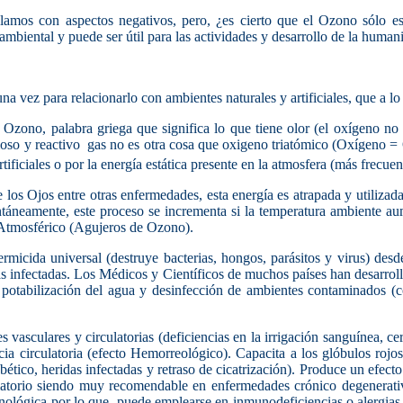
amos con aspectos negativos, pero, ¿es cierto que el Ozono sólo e
ambiental y puede ser útil para las actividades y desarrollo de la human
na vez para relacionarlo con ambientes naturales y artificiales, que a l
zono, palabra griega que significa lo que tiene olor (el oxígeno no ti
ioso y reactivo gas no es otra cosa que oxigeno triatómico (Oxígeno =
tificiales o por la energía estática presente en la atmosfera (más frecuen
e los Ojos entre otras enfermedades, esta energía es atrapada y utiliz
neamente, este proceso se incrementa si la temperatura ambiente aume
 Atmosférico (Agujeros de Ozono).
micida universal (destruye bacterias, hongos, parásitos y virus) desde
das infectadas. Los Médicos y Científicos de muchos países han desarrol
 potabilización del agua y desinfección de ambientes contaminados (co
vasculares y circulatorias (deficiencias en la irrigación sanguínea, cere
acia circulatoria (efecto Hemorreológico). Capacita a los glóbulos rojos
ético, heridas infectadas y retraso de cicatrización). Produce un efect
matorio siendo muy recomendable en enfermedades crónico degenerativ
munológica por lo que puede emplearse en inmunodeficiencias o alergi