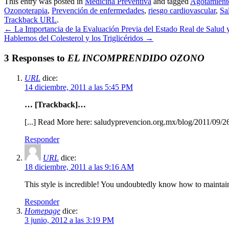
This entry was posted in
Medicina Preventiva
and tagged
Agotamient
Ozonoterapia
,
Prevención de enfermedades
,
riesgo cardiovascular
,
Sa
Trackback URL
.
←
La Importancia de la Evaluación Previa del Estado Real de Salud y
Hablemos del Colesterol y los Triglicéridos
→
3 Responses to
EL INCOMPRENDIDO OZONO
URL
dice:
14 diciembre, 2011 a las 5:45 PM
… [Trackback]…
[...] Read More here: saludyprevencion.org.mx/blog/2011/09/2
Responder
URL
dice:
18 diciembre, 2011 a las 9:16 AM
This style is incredible! You undoubtedly know how to maintai
Responder
Homepage
dice:
3 junio, 2012 a las 3:19 PM