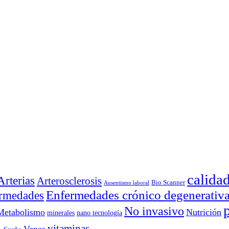
calida
Arterias
Arterosclerosis
Bio Scanner
Ausentismo laboral
Enfermedades crónico degenerativ
rmedades
No invasivo
Metabolismo
Nutrición
minerales
nano tecnología
vitaminas