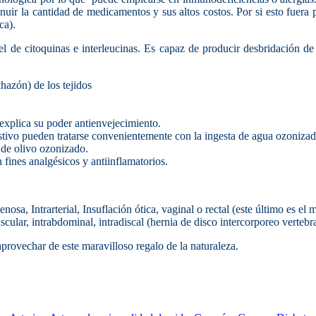
uir la cantidad de medicamentos y sus altos costos. Por si esto fuera 
ca).
el de citoquinas e interleucinas. Es capaz de producir desbridación d
hazón) de los tejidos
explica su poder antienvejecimiento.
estivo pueden tratarse convenientemente con la ingesta de agua ozonizad
 de olivo ozonizado.
 fines analgésicos y antiinflamatorios.
sa, Intrarterial, Insuflación ótica, vaginal o rectal (este último es 
scular, intrabdominal, intradiscal (hernia de disco intercorporeo verteb
rovechar de este maravilloso regalo de la naturaleza.