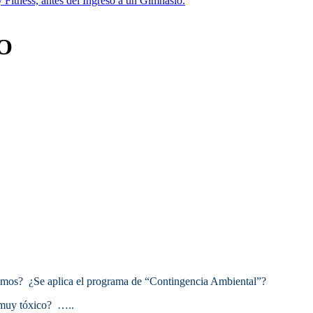
 Fitness, antes del Ingreso a un Gimnasio.
O
mos? ¿Se aplica el programa de “Contingencia Ambiental”?
 muy tóxico? …..