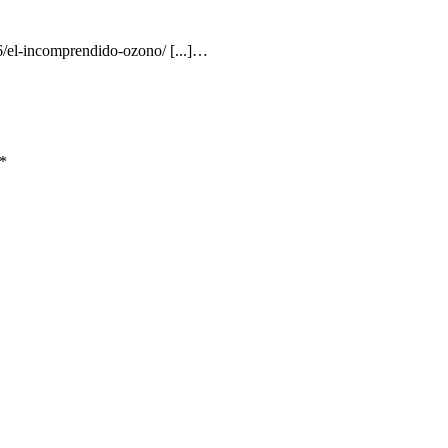
6/el-incomprendido-ozono/ [...]…
*