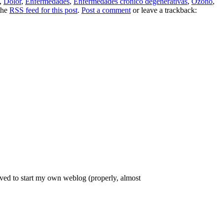
,
Dolor
,
Enfermedades
,
Enfermedades crónico degenerativas
,
Ozono
,
the
RSS feed for this post
.
Post a comment
or leave a trackback:
ved to start my own weblog (properly, almost