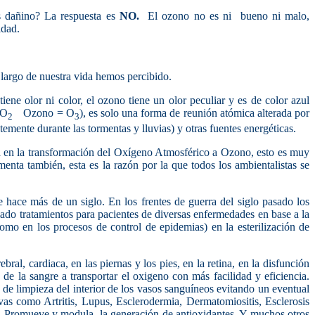
s dañino? La respuesta es
NO.
El ozono no es ni bueno ni malo,
idad.
o largo de nuestra vida hemos percibido.
ene olor ni color, el ozono tiene un olor peculiar y es de color azul
 O
Ozono = O
), es solo una forma de reunión atómica alterada por
2
3
temente durante las tormentas y lluvias) y otras fuentes energéticas.
ada en la transformación del Oxígeno Atmosférico a Ozono, esto es muy
nta también, esta es la razón por la que todos los ambientalistas se
 hace más de un siglo. En los frentes de guerra del siglo pasado los
lado tratamientos para pacientes de diversas enfermedades en base a la
mo en los procesos de control de epidemias) en la esterilización de
bral, cardiaca, en las piernas y los pies, en la retina, en la disfunción
 de la sangre a transportar el oxigeno con más facilidad y eficiencia.
o de limpieza del interior de los vasos sanguíneos evitando un eventual
as como Artritis, Lupus, Esclerodermia, Dermatomiositis, Esclerosis
as. Promueve y modula la generación de antioxidantes. Y muchos otros