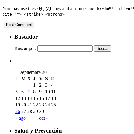
You may use these
HTML
tags and attributes:
<a href="" title="
cite=""> <strike> <strong>
Buscador
Buscar por:
septiembre 2011
L
M
X
J
V
S
D
1
2
3
4
5
6
7
8
9
10
11
12
13
14
15
16
17
18
19
20
21
22
23
24
25
26
27
28
29
30
« ago
oct »
Salud y Prevención