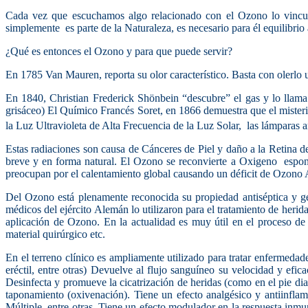
Cada vez que escuchamos algo relacionado con el Ozono lo vincul
simplemente es parte de la Naturaleza, es necesario para él equilibrio 
¿Qué es entonces el Ozono y para que puede servir?
En 1785 Van Mauren, reporta su olor característico. Basta con olerlo u
En 1840, Christian Frederick Shönbein “descubre” el gas y lo llama O
grisáceo) El Químico Francés Soret, en 1866 demuestra que el mister
la Luz Ultravioleta de Alta Frecuencia de la Luz Solar, las lámparas ar
Estas radiaciones son causa de Cánceres de Piel y daño a la Retina d
breve y en forma natural. El Ozono se reconvierte a Oxigeno espontá
preocupan por el calentamiento global causando un déficit de Ozono
Del Ozono está plenamente reconocida su propiedad antiséptica y ger
médicos del ejército Alemán lo utilizaron para el tratamiento de heri
aplicación de Ozono. En la actualidad es muy útil en el proceso de
material quirúrgico etc.
En el terreno clínico es ampliamente utilizado para tratar enfermedades 
eréctil, entre otras) Devuelve al flujo sanguíneo su velocidad y efic
Desinfecta y promueve la cicatrización de heridas (como en el pie diab
taponamiento (oxivenación). Tiene un efecto analgésico y antiinfla
Múltiple, entre otras. Tiene un efecto modulador en la respuesta in