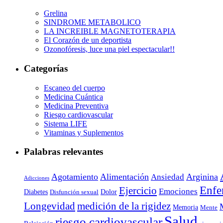
Grelina
SINDROME METABOLICO
LA INCREIBLE MAGNETOTERAPIA
El Corazón de un deportista
Ozonofóresis, luce una piel espectacular!!
Categorías
Escaneo del cuerpo
Medicina Cuántica
Medicina Preventiva
Riesgo cardiovascular
Sistema LIFE
Vitaminas y Suplementos
Palabras relevantes
Agotamiento
Alimentación
Arginina
Ansiedad
Adicciones
Enfe
Ejercicio
Emociones
Diabetes
Dolor
Disfunción sexual
Longevidad
medición de la rigidez
Memoria
Mente
Salud
riesgo cardiovascular