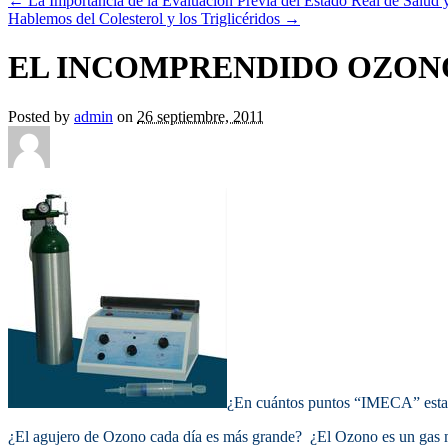
←
La Importancia de la Evaluación Previa del Estado Real de Salud y
Hablemos del Colesterol y los Triglicéridos
→
EL INCOMPRENDIDO OZON
Posted by
admin
on
26 septiembre, 2011
¿En cuántos puntos “IMECA” esta
¿El agujero de Ozono cada día es más grande? ¿El Ozono es un gas