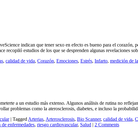
 LiveScience indican que tener sexo en efecto es bueno para el corazón, 
ce recopiló estudios de los que se desprenden algunas revelaciones sobr
as
,
calidad de vida
,
Corazón
,
Emociones
,
Estrés
,
Infarto
,
medición de la
eterte a un estudio más extenso. Algunos análisis de rutina no reflejan
llar problemas como la aterosclerosis, diabetes, e incluso la probabilidad
cular
|
Tagged
Arterias
,
Arterosclerosis
,
Bio Scanner
,
calidad de vida
,
C
n de enfermedades
,
riesgo cardiovascular
,
Salud
|
2 Comments