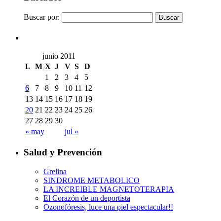
Buscar por:
junio 2011
L
M
X
J
V
S
D
1
2
3
4
5
6
7
8
9
10
11
12
13
14
15
16
17
18
19
20
21
22
23
24
25
26
27
28
29
30
« may
jul »
Salud y Prevención
Grelina
SINDROME METABOLICO
LA INCREIBLE MAGNETOTERAPIA
El Corazón de un deportista
Ozonofóresis, luce una piel espectacular!!