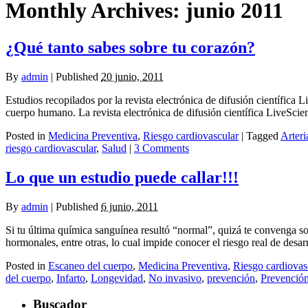
Monthly Archives:
junio 2011
¿Qué tanto sabes sobre tu corazón?
By
admin
|
Published
20 junio, 2011
Estudios recopilados por la revista electrónica de difusión científica
cuerpo humano. La revista electrónica de difusión científica LiveScien
Posted in
Medicina Preventiva
,
Riesgo cardiovascular
|
Tagged
Arteri
riesgo cardiovascular
,
Salud
|
3 Comments
Lo que un estudio puede callar!!!
By
admin
|
Published
6 junio, 2011
Si tu última química sanguínea resultó “normal”, quizá te convenga som
hormonales, entre otras, lo cual impide conocer el riesgo real de desarro
Posted in
Escaneo del cuerpo
,
Medicina Preventiva
,
Riesgo cardiovas
del cuerpo
,
Infarto
,
Longevidad
,
No invasivo
,
prevención
,
Prevenció
Buscador