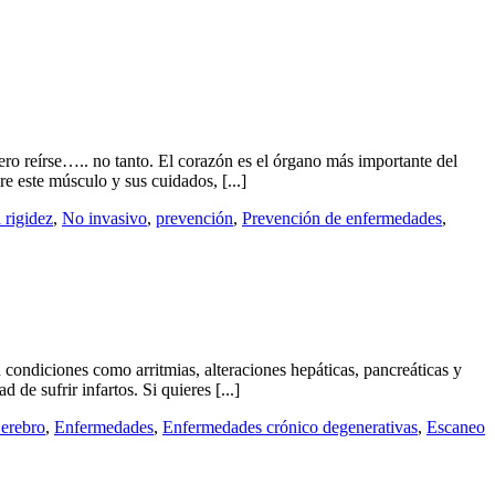
pero reírse….. no tanto. El corazón es el órgano más importante del
e este músculo y sus cuidados, [...]
 rigidez
,
No invasivo
,
prevención
,
Prevención de enfermedades
,
 condiciones como arritmias, alteraciones hepáticas, pancreáticas y
 de sufrir infartos. Si quieres [...]
erebro
,
Enfermedades
,
Enfermedades crónico degenerativas
,
Escaneo