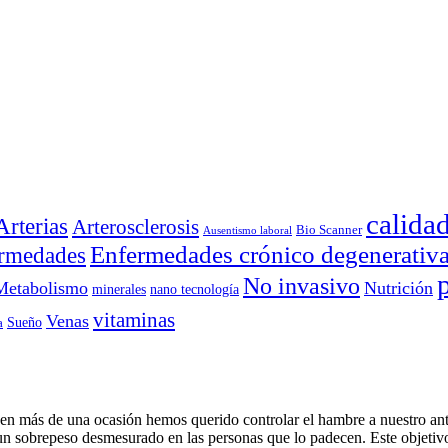
calida
Arterias
Arterosclerosis
Bio Scanner
Ausentismo laboral
Enfermedades crónico degenerativ
rmedades
No invasivo
Metabolismo
Nutrición
minerales
nano tecnología
vitaminas
Venas
Sueño
a
e en más de una ocasión hemos querido controlar el hambre a nuestro a
un sobrepeso desmesurado en las personas que lo padecen. Este objetiv