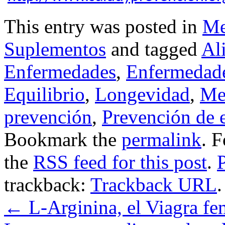
This entry was posted in
Me
Suplementos
and tagged
Al
Enfermedades
,
Enfermedade
Equilibrio
,
Longevidad
,
Me
prevención
,
Prevención de 
Bookmark the
permalink
. 
the
RSS feed for this post
.
trackback:
Trackback URL
.
←
L-Arginina, el Viagra f