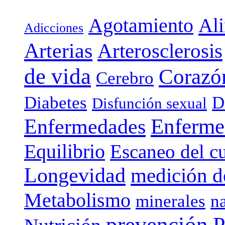
Agotamiento
Al
Adicciones
Arterias
Arterosclerosis
de vida
Corazó
Cerebro
Diabetes
D
Disfunción sexual
Enferme
Enfermedades
Equilibrio
Escaneo del c
Longevidad
medición de
Metabolismo
minerales
n
prevención
P