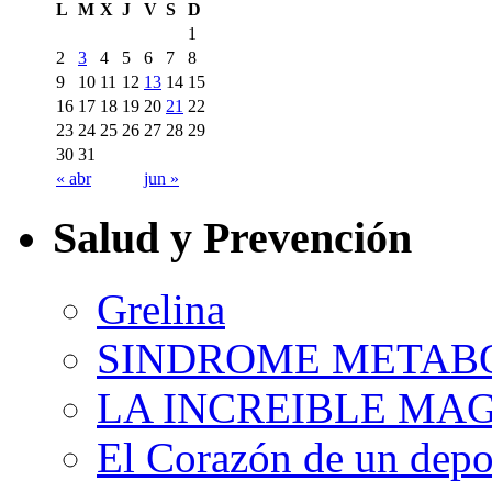
L
M
X
J
V
S
D
1
2
3
4
5
6
7
8
9
10
11
12
13
14
15
16
17
18
19
20
21
22
23
24
25
26
27
28
29
30
31
« abr
jun »
Salud y Prevención
Grelina
SINDROME METAB
LA INCREIBLE MA
El Corazón de un depor