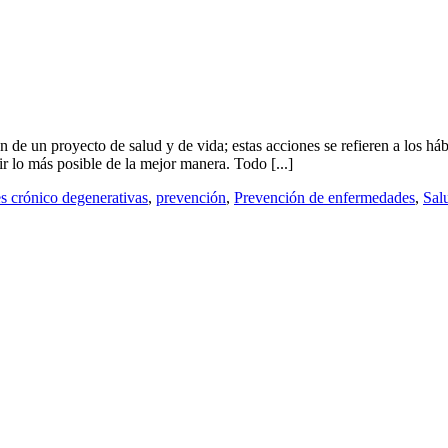
 de un proyecto de salud y de vida; estas acciones se refieren a los há
r lo más posible de la mejor manera. Todo [...]
 crónico degenerativas
,
prevención
,
Prevención de enfermedades
,
Sal