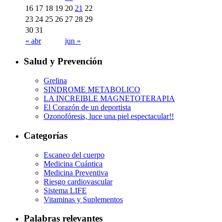
16
17
18
19
20
21
22
23
24
25
26
27
28
29
30
31
« abr
jun »
Salud y Prevención
Grelina
SINDROME METABOLICO
LA INCREIBLE MAGNETOTERAPIA
El Corazón de un deportista
Ozonofóresis, luce una piel espectacular!!
Categorías
Escaneo del cuerpo
Medicina Cuántica
Medicina Preventiva
Riesgo cardiovascular
Sistema LIFE
Vitaminas y Suplementos
Palabras relevantes