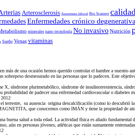
calida
Arterias
Arterosclerosis
Bio Scanner
Ausentismo laboral
Enfermedades crónico degenerativ
rmedades
No invasivo
Metabolismo
Nutrición
minerales
nano tecnología
vitaminas
Venas
Sueño
a
e en más de una ocasión hemos querido controlar el hambre a nuestro a
un sobrepeso desmesurado en las personas que lo padecen. Este objetiv
e X, síndrome plurimetabólico, síndrome de insulinorresistencia, sín
u probabilidad de padecer una enfermedad cardiovascular o diabetes m
, 2012
 terrestre, su ausencia origina descalcificación (como lo descubrió la
 la MAGNETITA, que conocemos como IMÁN y tiene la propiedad de atrae
una buena salud a toda edad. La actividad física es aliado fundamental
enso, aún en personas jóvenes, atléticas que están sumamente entrenada
12