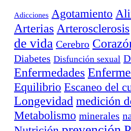
Agotamiento
Al
Adicciones
Arterias
Arterosclerosis
de vida
Corazó
Cerebro
Diabetes
D
Disfunción sexual
Enferme
Enfermedades
Equilibrio
Escaneo del c
Longevidad
medición de
Metabolismo
minerales
n
prevención
P
Nutrición