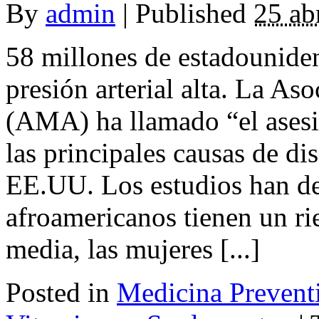
By
admin
|
Published
25 ab
58 millones de estadouniden
presión arterial alta. La A
(AMA) ha llamado “el asesi
las principales causas de di
EE.UU. Los estudios han d
afroamericanos tienen un ri
media, las mujeres [...]
Posted in
Medicina Prevent