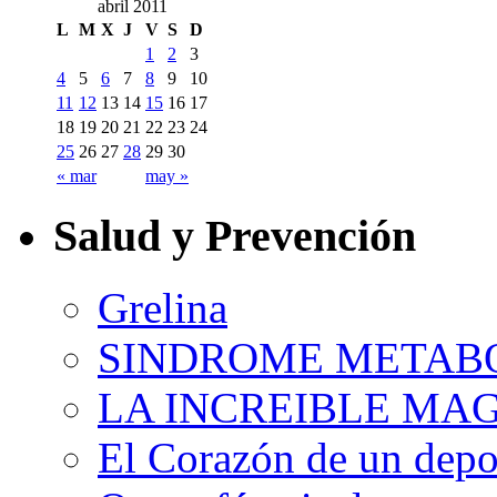
abril 2011
L
M
X
J
V
S
D
1
2
3
4
5
6
7
8
9
10
11
12
13
14
15
16
17
18
19
20
21
22
23
24
25
26
27
28
29
30
« mar
may »
Salud y Prevención
Grelina
SINDROME METAB
LA INCREIBLE MA
El Corazón de un depor