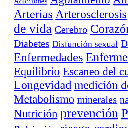
Adicciones
Arterias
Arterosclerosis
de vida
Corazó
Cerebro
Diabetes
D
Disfunción sexual
Enferme
Enfermedades
Equilibrio
Escaneo del c
Longevidad
medición de
Metabolismo
minerales
n
prevención
P
Nutrición