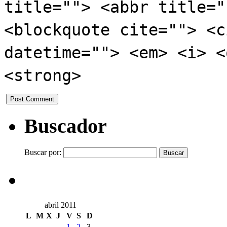
title=""> <abbr title="
<blockquote cite=""> <c
datetime=""> <em> <i> <
<strong>
Buscador
Buscar por:
abril 2011
L
M
X
J
V
S
D
1
2
3