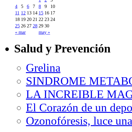
4
5
6
7
8
9
10
11
12
13
14
15
16
17
18
19
20
21
22
23
24
25
26
27
28
29
30
« mar
may »
Salud y Prevención
Grelina
SINDROME METAB
LA INCREIBLE MA
El Corazón de un depor
Ozonofóresis, luce una