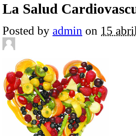
La Salud Cardiovasc
Posted by
admin
on
15 abri