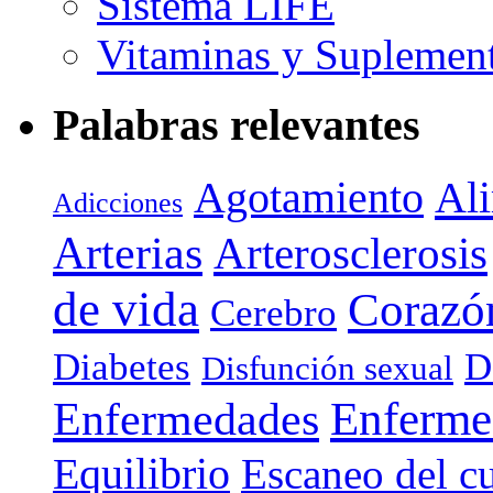
Sistema LIFE
Vitaminas y Suplemen
Palabras relevantes
Agotamiento
Al
Adicciones
Arterias
Arterosclerosis
de vida
Corazó
Cerebro
Diabetes
D
Disfunción sexual
Enferme
Enfermedades
Equilibrio
Escaneo del c