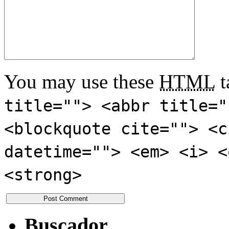
You may use these
HTML
t
title=""> <abbr title="
<blockquote cite=""> <c
datetime=""> <em> <i> <
<strong>
Buscador