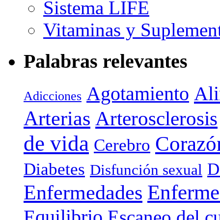
Sistema LIFE
Vitaminas y Suplemen
Palabras relevantes
Agotamiento
Al
Adicciones
Arterias
Arterosclerosis
de vida
Corazó
Cerebro
Diabetes
D
Disfunción sexual
Enferme
Enfermedades
Equilibrio
Escaneo del c