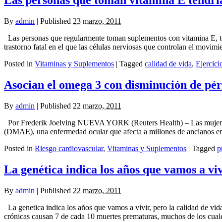
Las personas que toman vitamina E tendría
By
admin
|
Published
23 marzo, 2011
Las personas que regularmente toman suplementos con vitamina E, te
trastorno fatal en el que las células nerviosas que controlan el movimie
Posted in
Vitaminas y Suplementos
|
Tagged
calidad de vida
,
Ejercici
Asocian el omega 3 con disminución de pér
By
admin
|
Published
22 marzo, 2011
Por Frederik Joelving NUEVA YORK (Reuters Health) – Las mujeres 
(DMAE), una enfermedad ocular que afecta a millones de ancianos en 
Posted in
Riesgo cardiovascular
,
Vitaminas y Suplementos
|
Tagged
p
La genética indica los años que vamos a
By
admin
|
Published
22 marzo, 2011
La genetica indica los años que vamos a vivir, pero la calidad de v
crónicas causan 7 de cada 10 muertes prematuras, muchos de los cuales