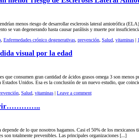
n menor riesgo de Esclerosis Lateral Amiot
ndrían menos riesgo de desarrollar esclerosis lateral amiotrófica (E
nto se van degenerando hasta causar parálisis y muerte por insuficiencia 
o
,
Enfermedades crónico degenerativas
,
prevención
,
Salud
,
vitaminas
|
dida visual por la edad
que consumen gran cantidad de ácidos grasos omega 3 son menos prop
Estados Unidos. Esa es la conclusión de un nuevo estudio, que coincid
revención
,
Salud
,
vitaminas
|
Leave a comment
 vivir…………..
ida depende de lo que nosotros hagamos. Casi el 50% de los mexicanos t
 son totalmente prevenibles. Las principales organizaciones [...]