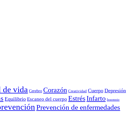
d de vida
Corazón
Cuerpo
Depresión
Cerebro
Creatividad
as
Estrés
Infarto
Equilibrio
Escaneo del cuerpo
Insomnio
prevención
Prevención de enfermedades