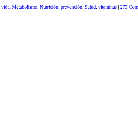
 vida
,
Metabolismo
,
Nutrición
,
prevención
,
Salud
,
vitaminas
|
273 Com