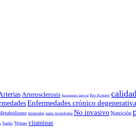
calida
Arterias
Arterosclerosis
Bio Scanner
Ausentismo laboral
Enfermedades crónico degenerativ
rmedades
No invasivo
Metabolismo
Nutrición
minerales
nano tecnología
vitaminas
Venas
Sueño
a