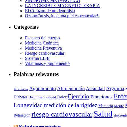
SINDROME METABOLICO
LA INCREIBLE MAGNETOTERAPIA
El Corazón de un deportista
Ozonofóresis, luce una piel espectacular!!
Categorías
Escaneo del cuerpo
Medicina Cuántica
Medicina Preventiva
Riesgo cardiovascular
Sistema LIFE
Vitaminas y Suplementos
Palabras relevantes
Agotamiento
Alimentación
Arginina
Ansiedad
Adicciones
Enfe
Ejercicio
Emociones
Diabetes
Dolor
Disfunción sexual
Longevidad
medición de la rigidez
Memoria
Mente
Salud
riesgo cardiovascular
Relajación
sincroni
Saludyprevencion