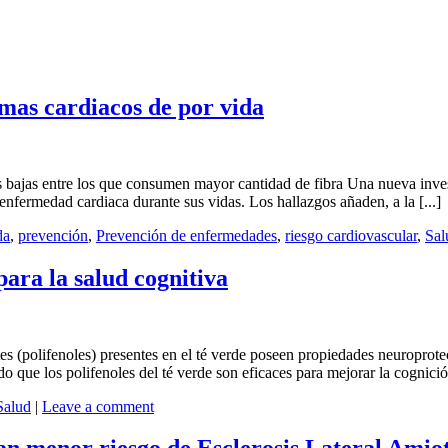
emas cardiacos de por vida
bajas entre los que consumen mayor cantidad de fibra Una nueva inves
enfermedad cardiaca durante sus vidas. Los hallazgos añaden, a la [...]
da
,
prevención
,
Prevención de enfermedades
,
riesgo cardiovascular
,
Sal
para la salud cognitiva
 (polifenoles) presentes en el té verde poseen propiedades neuroprotect
do que los polifenoles del té verde son eficaces para mejorar la cognició
Salud
|
Leave a comment