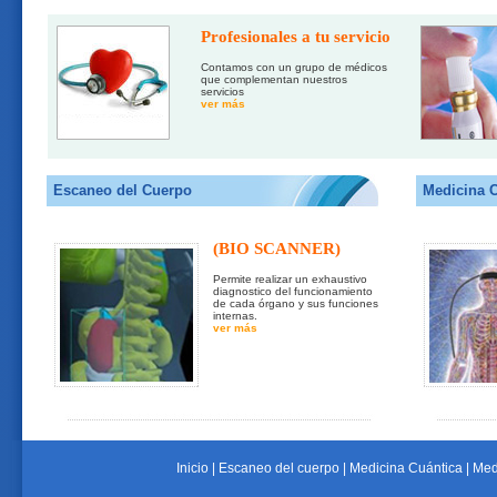
Profesionales a tu servicio
Contamos con un grupo de médicos
que complementan nuestros
servicios
ver más
Escaneo del Cuerpo
Medicina 
(BIO SCANNER)
Permite realizar un exhaustivo
diagnostico del funcionamiento
de cada órgano y sus funciones
internas.
ver más
Inicio
|
Escaneo del cuerpo
|
Medicina Cuántica
|
Med